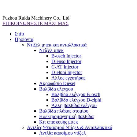
Fuzhou Ruida Machinery Co., Ltd.
ΕΠΙΚΟΙΝΩΝΗΣΤΕ ΜΑΖΙ ΜΑΣ
Σπίτι
Προϊόντα
Ντίζελ μπεκ και ανταλλακτικά
Ντίζελ μπεκ
B-osch Injector
D-enso Injector
C-AT Injector
D-elphi Injector
Άλλος εγχυτήρας
Ακροφύσιο Diesel
Βαλβίδα ελέγχου
Βαλβίδα ελέγχου B-osch
Βαλβίδα ελέγχου D-elphi
Άλλη βαλβίδα ελέγχου
Βαλβίδα πλάκας στομίου
Ηλεκτρομαγνητική βαλβίδα
Κιτ επισκευής μπεκ
Αντλίες Ψεκασμού Ντίζελ & Ανταλλακτικά
Αντλία καυσίμου ντίζελ