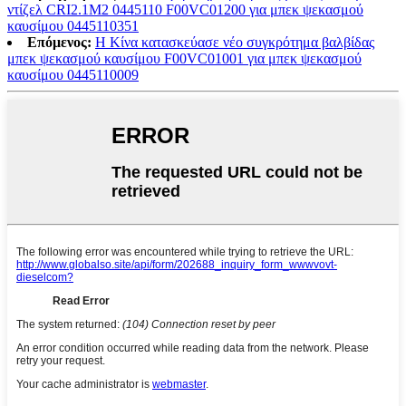
ντίζελ CRI2.1M2 0445110 F00VC01200 για μπεκ ψεκασμού
καυσίμου 0445110351
Επόμενος:
Η Κίνα κατασκεύασε νέο συγκρότημα βαλβίδας
μπεκ ψεκασμού καυσίμου F00VC01001 για μπεκ ψεκασμού
καυσίμου 0445110009