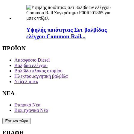
Υψηλής ποιότητας Σετ βαλβίδας
ελέγχου Common Rail...
ΠΡΟΪΟΝ
Ακροφύσιο Diesel
Βαλβίδα ελέγχου
Βαλβίδα πλάκας στομίου
Ηλεκτρομαγνητική βαλβίδα
Ντίζελ μπεκ
ΝΕΑ
Εταιρικά Νέα
Βιομηχανικά Νέα
Έρευνα τώρα
ΕΠΑΦΗ