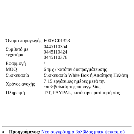
Όνομα παραγωγής
F00VC01353
0445110354
Συμβατό με
0445110424
εγχυτήρα
0445110376
Εφαρμογή
/
MOQ
6 τμχ / κατόπιν διαπραγμάτευσης
Συσκευασία
Συσκευασία White Box ή Απαίτηση Πελάτη
7-15 εργάσιμες ημέρες μετά την
Χρόνος ανοχής
επιβεβαίωση της παραγγελίας
Πληρωμή
T/T, PAYPAL, κατά την προτίμησή σας
Προηγούμενος:
Νέο συγκρότημα βαλβίδας μπεκ ψεκασμού