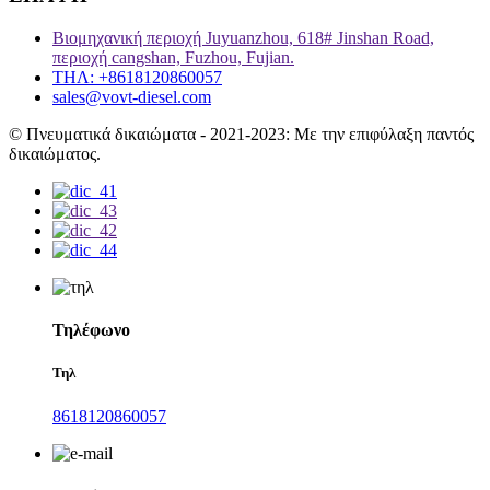
Βιομηχανική περιοχή Juyuanzhou, 618# Jinshan Road,
περιοχή cangshan, Fuzhou, Fujian.
ΤΗΛ: +8618120860057
sales@vovt-diesel.com
© Πνευματικά δικαιώματα - 2021-2023: Με την επιφύλαξη παντός
δικαιώματος.
Τηλέφωνο
Τηλ
8618120860057