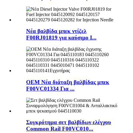
Νέα βαλβίδα μπεκ ντίζελ
F00RJ01819 για καύσιμο I...
OEM Νέα διάταξη βαλβίδας μπεκ
F00VC01334 Για ...
Συγκρότημα σετ βαλβίδων ελέγχου
Common Rail F00VC010...