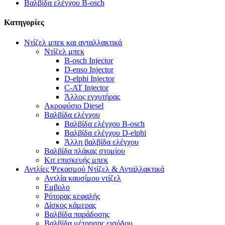
Βαλβίδα ελέγχου B-osch
Κατηγορίες
Ντίζελ μπεκ και ανταλλακτικά
Ντίζελ μπεκ
B-osch Injector
D-enso Injector
D-elphi Injector
C-AT Injector
Άλλος εγχυτήρας
Ακροφύσιο Diesel
Βαλβίδα ελέγχου
Βαλβίδα ελέγχου B-osch
Βαλβίδα ελέγχου D-elphi
Άλλη βαλβίδα ελέγχου
Βαλβίδα πλάκας στομίου
Κιτ επισκευής μπεκ
Αντλίες Ψεκασμού Ντίζελ & Ανταλλακτικά
Αντλία καυσίμου ντίζελ
Εμβολο
Ρότορας κεφαλής
Δίσκος κάμερας
Βαλβίδα παράδοσης
Βαλβίδα μέτρησης εισόδου