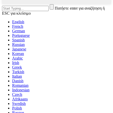
Πατήστε enter για αναζήτηση ή
ESC για κλείσιμο
English
French
German
Portuguese
Spanish
Russian
Japanese
Korean
Arabic
Irish
Greek
Turkish
Italian
Danish
Romanian
Indonesian
Czech
Afrikaans
Swedish
Polish
Basque