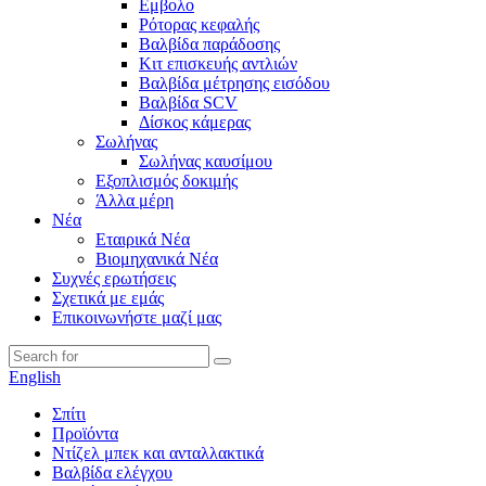
Εμβολο
Ρότορας κεφαλής
Βαλβίδα παράδοσης
Κιτ επισκευής αντλιών
Βαλβίδα μέτρησης εισόδου
Βαλβίδα SCV
Δίσκος κάμερας
Σωλήνας
Σωλήνας καυσίμου
Εξοπλισμός δοκιμής
Άλλα μέρη
Νέα
Εταιρικά Νέα
Βιομηχανικά Νέα
Συχνές ερωτήσεις
Σχετικά με εμάς
Επικοινωνήστε μαζί μας
English
Σπίτι
Προϊόντα
Ντίζελ μπεκ και ανταλλακτικά
Βαλβίδα ελέγχου