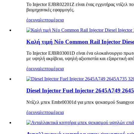
Το Injector EJBR02201Z είναι ένας εγχυτήρας ντίζελ π
βιομηχανικές εφαρμογές.
έρευνα
λεπτομέρεια
Καλή τιμή Νέο Common Rail Injector Diese
Το Injector EJBR03001D είναι ένα ολοκαίνουργιο πρω
με υψηλή ακρίβεια, υψηλή αξιοπιστία και εξαιρετική 
έρευνα
λεπτομέρεια
Diesel Injector Fuel Injector 2645A749 26
Ντίζελ μπεκ Embr00301d για μπεκ ψεκασμού Ssangyong 
έρευνα
λεπτομέρεια