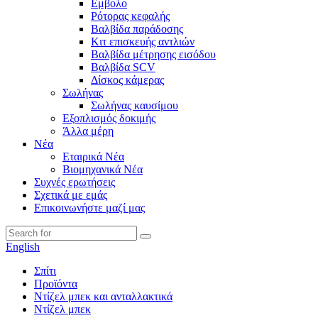
Εμβολο
Ρότορας κεφαλής
Βαλβίδα παράδοσης
Κιτ επισκευής αντλιών
Βαλβίδα μέτρησης εισόδου
Βαλβίδα SCV
Δίσκος κάμερας
Σωλήνας
Σωλήνας καυσίμου
Εξοπλισμός δοκιμής
Άλλα μέρη
Νέα
Εταιρικά Νέα
Βιομηχανικά Νέα
Συχνές ερωτήσεις
Σχετικά με εμάς
Επικοινωνήστε μαζί μας
English
Σπίτι
Προϊόντα
Ντίζελ μπεκ και ανταλλακτικά
Ντίζελ μπεκ