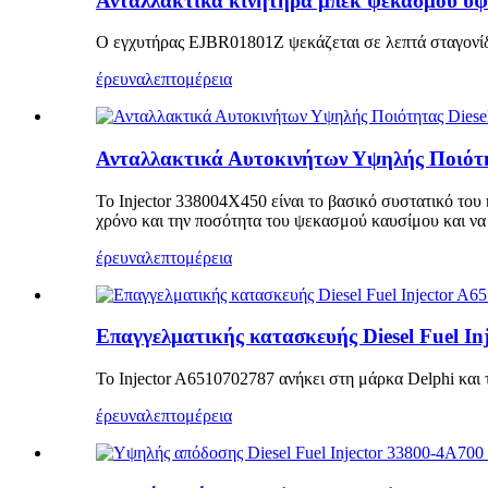
Ανταλλακτικά κινητήρα μπεκ ψεκασμού υψη
Ο εγχυτήρας EJBR01801Z ψεκάζεται σε λεπτά σταγονίδι
έρευνα
λεπτομέρεια
Ανταλλακτικά Αυτοκινήτων Υψηλής Ποιότη
Το Injector 338004X450 είναι το βασικό συστατικό του 
χρόνο και την ποσότητα του ψεκασμού καυσίμου και να
έρευνα
λεπτομέρεια
Επαγγελματικής κατασκευής Diesel Fuel In
Το Injector A6510702787 ανήκει στη μάρκα Delphi και 
έρευνα
λεπτομέρεια