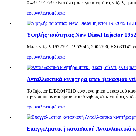
0 432 191 632 είναι ένα μπεκ για κινητήρες ντίζελ, η πο
έρευνα
λεπτομέρεια
Υψηλής ποιότητας New Diesel Injector 19
Μπεκ ντίζελ 1972591, 1952045, 2005596, EX631145 γι
έρευνα
λεπτομέρεια
Ανταλλακτικά κινητήρα μπεκ ψεκασμού ν
Το Injector EJBR04701D είναι ένα μπεκ ψεκασμού καυσί
την Cummins και βρίσκεται συνήθως σε κινητήρες ντίζε
έρευνα
λεπτομέρεια
Επαγγελματική κατασκευή Ανταλλακτικά 