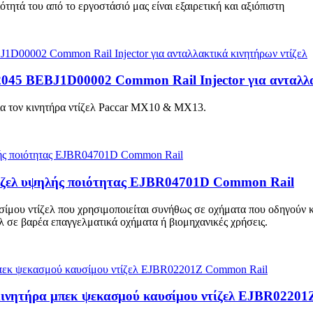
ιότητά του από το εργοστάσιό μας είναι εξαιρετική και αξιόπιστη
52045 BEBJ1D00002 Common Rail Injector για ανταλλα
α τον κινητήρα ντίζελ Paccar MX10 & MX13.
τίζελ υψηλής ποιότητας EJBR04701D Common Rail
μου ντίζελ που χρησιμοποιείται συνήθως σε οχήματα που οδηγούν κιν
λ σε βαρέα επαγγελματικά οχήματα ή βιομηχανικές χρήσεις.
κινητήρα μπεκ ψεκασμού καυσίμου ντίζελ EJBR0220