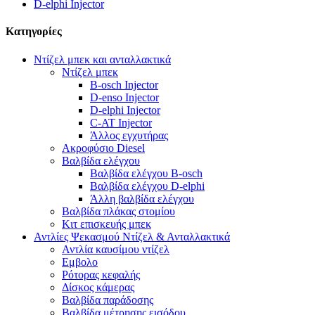
D-elphi Injector
Κατηγορίες
Ντίζελ μπεκ και ανταλλακτικά
Ντίζελ μπεκ
B-osch Injector
D-enso Injector
D-elphi Injector
C-AT Injector
Άλλος εγχυτήρας
Ακροφύσιο Diesel
Βαλβίδα ελέγχου
Βαλβίδα ελέγχου B-osch
Βαλβίδα ελέγχου D-elphi
Άλλη βαλβίδα ελέγχου
Βαλβίδα πλάκας στομίου
Κιτ επισκευής μπεκ
Αντλίες Ψεκασμού Ντίζελ & Ανταλλακτικά
Αντλία καυσίμου ντίζελ
Εμβολο
Ρότορας κεφαλής
Δίσκος κάμερας
Βαλβίδα παράδοσης
Βαλβίδα μέτρησης εισόδου