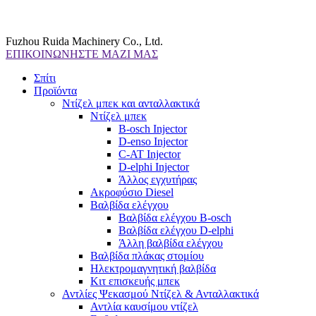
Fuzhou Ruida Machinery Co., Ltd.
ΕΠΙΚΟΙΝΩΝΗΣΤΕ ΜΑΖΙ ΜΑΣ
Σπίτι
Προϊόντα
Ντίζελ μπεκ και ανταλλακτικά
Ντίζελ μπεκ
B-osch Injector
D-enso Injector
C-AT Injector
D-elphi Injector
Άλλος εγχυτήρας
Ακροφύσιο Diesel
Βαλβίδα ελέγχου
Βαλβίδα ελέγχου B-osch
Βαλβίδα ελέγχου D-elphi
Άλλη βαλβίδα ελέγχου
Βαλβίδα πλάκας στομίου
Ηλεκτρομαγνητική βαλβίδα
Κιτ επισκευής μπεκ
Αντλίες Ψεκασμού Ντίζελ & Ανταλλακτικά
Αντλία καυσίμου ντίζελ