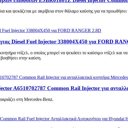
λών επιδόσεων EJBR01801Z Diesel Injector Common 
α και ψεκάζεται με ακρίβεια στον θάλαμο καύσης για να προωθήσει
τας Diesel Fuel Injector 338004X450 για FORD RA
κινητήρα ντίζελ, ο οποίος μπορεί να ψεκάσει το καύσιμο ντίζελ και ν
 βοηθήσει στην καύση.
jector A6510702787 Common Rail Injector για ανταλ
ταιριάζει στη Mercedes-Benz.