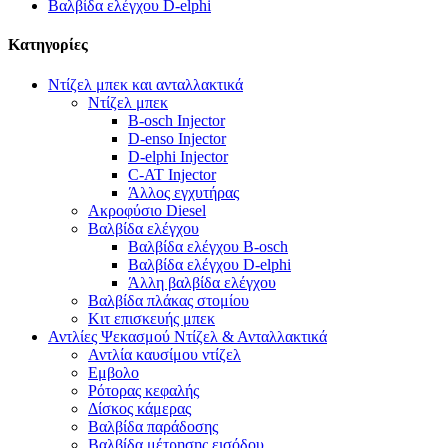
Βαλβίδα ελέγχου D-elphi
Κατηγορίες
Ντίζελ μπεκ και ανταλλακτικά
Ντίζελ μπεκ
B-osch Injector
D-enso Injector
D-elphi Injector
C-AT Injector
Άλλος εγχυτήρας
Ακροφύσιο Diesel
Βαλβίδα ελέγχου
Βαλβίδα ελέγχου B-osch
Βαλβίδα ελέγχου D-elphi
Άλλη βαλβίδα ελέγχου
Βαλβίδα πλάκας στομίου
Κιτ επισκευής μπεκ
Αντλίες Ψεκασμού Ντίζελ & Ανταλλακτικά
Αντλία καυσίμου ντίζελ
Εμβολο
Ρότορας κεφαλής
Δίσκος κάμερας
Βαλβίδα παράδοσης
Βαλβίδα μέτρησης εισόδου