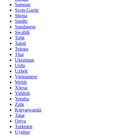
Samoan
Scots Gaelic
Shona
Sindhi
Sundanese
Swahili
Tajik
Tamil
Telugu
Thai
Ukrainian
Urdu
Uzbek
Vietnamese
Welsh
Xhosa
Yiddish
Yoruba
Zulu
Kinyarwanda
Tatar
Oriya
Turkmen
Uyghur