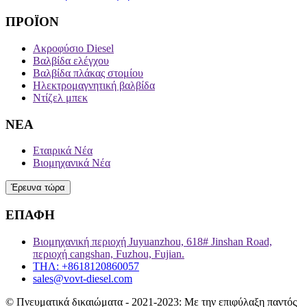
ΠΡΟΪΟΝ
Ακροφύσιο Diesel
Βαλβίδα ελέγχου
Βαλβίδα πλάκας στομίου
Ηλεκτρομαγνητική βαλβίδα
Ντίζελ μπεκ
ΝΕΑ
Εταιρικά Νέα
Βιομηχανικά Νέα
Έρευνα τώρα
ΕΠΑΦΗ
Βιομηχανική περιοχή Juyuanzhou, 618# Jinshan Road,
περιοχή cangshan, Fuzhou, Fujian.
ΤΗΛ: +8618120860057
sales@vovt-diesel.com
© Πνευματικά δικαιώματα - 2021-2023: Με την επιφύλαξη παντός