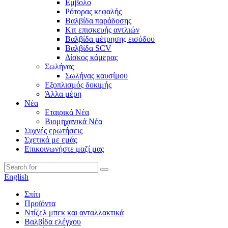
Εμβολο
Ρότορας κεφαλής
Βαλβίδα παράδοσης
Κιτ επισκευής αντλιών
Βαλβίδα μέτρησης εισόδου
Βαλβίδα SCV
Δίσκος κάμερας
Σωλήνας
Σωλήνας καυσίμου
Εξοπλισμός δοκιμής
Άλλα μέρη
Νέα
Εταιρικά Νέα
Βιομηχανικά Νέα
Συχνές ερωτήσεις
Σχετικά με εμάς
Επικοινωνήστε μαζί μας
English
Σπίτι
Προϊόντα
Ντίζελ μπεκ και ανταλλακτικά
Βαλβίδα ελέγχου