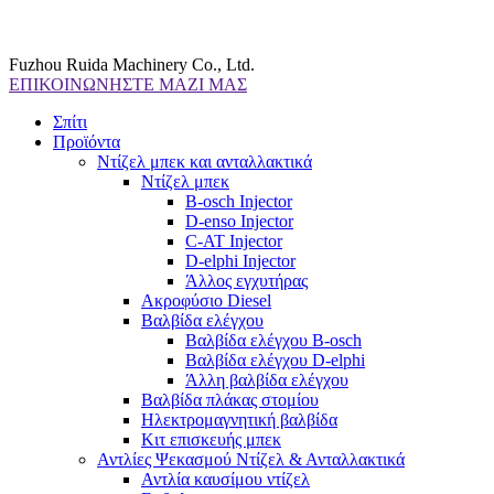
Fuzhou Ruida Machinery Co., Ltd.
ΕΠΙΚΟΙΝΩΝΗΣΤΕ ΜΑΖΙ ΜΑΣ
Σπίτι
Προϊόντα
Ντίζελ μπεκ και ανταλλακτικά
Ντίζελ μπεκ
B-osch Injector
D-enso Injector
C-AT Injector
D-elphi Injector
Άλλος εγχυτήρας
Ακροφύσιο Diesel
Βαλβίδα ελέγχου
Βαλβίδα ελέγχου B-osch
Βαλβίδα ελέγχου D-elphi
Άλλη βαλβίδα ελέγχου
Βαλβίδα πλάκας στομίου
Ηλεκτρομαγνητική βαλβίδα
Κιτ επισκευής μπεκ
Αντλίες Ψεκασμού Ντίζελ & Ανταλλακτικά
Αντλία καυσίμου ντίζελ