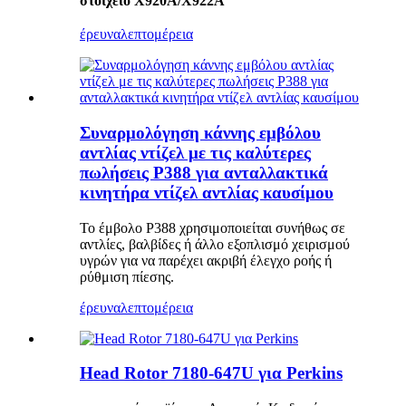
στοιχείο X920A/X922A
έρευνα
λεπτομέρεια
Συναρμολόγηση κάννης εμβόλου
αντλίας ντίζελ με τις καλύτερες
πωλήσεις P388 για ανταλλακτικά
κινητήρα ντίζελ αντλίας καυσίμου
Το έμβολο P388 χρησιμοποιείται συνήθως σε
αντλίες, βαλβίδες ή άλλο εξοπλισμό χειρισμού
υγρών για να παρέχει ακριβή έλεγχο ροής ή
ρύθμιση πίεσης.
έρευνα
λεπτομέρεια
Head Rotor 7180-647U για Perkins