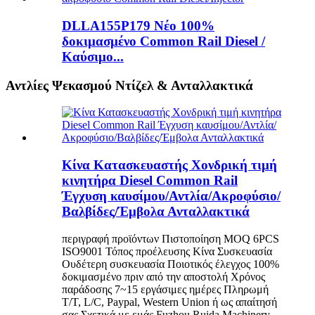
DLLA155P179 Νέο 100%
δοκιμασμένο Common Rail Diesel /
Καύσιμο...
Αντλίες Ψεκασμού Ντίζελ & Ανταλλακτικά
Κίνα Κατασκευαστής Χονδρική τιμή
κινητήρα Diesel Common Rail
Έγχυση καυσίμου/Αντλία/Ακροφύσιο/
Βαλβίδες/Έμβολα Ανταλλακτικά
περιγραφή προϊόντων Πιστοποίηση MOQ 6PCS
ISO9001 Τόπος προέλευσης Κίνα Συσκευασία
Ουδέτερη συσκευασία Ποιοτικός έλεγχος 100%
δοκιμασμένο πριν από την αποστολή Χρόνος
παράδοσης 7~15 εργάσιμες ημέρες Πληρωμή
T/T, L/C, Paypal, Western Union ή ως απαίτησή
σας Σχετικά με εμάς Fuzhou Ruida Machinery