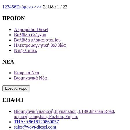
1
2
3
4
5
6
Επόμενο >
>>
Σελίδα 1 / 22
ΠΡΟΪΟΝ
Ακροφύσιο Diesel
Βαλβίδα ελέγχου
Βαλβίδα πλάκας στομίου
Ηλεκτρομαγνητική βαλβίδα
Ντίζελ μπεκ
ΝΕΑ
Εταιρικά Νέα
Βιομηχανικά Νέα
Έρευνα τώρα
ΕΠΑΦΗ
Βιομηχανική περιοχή Juyuanzhou, 618# Jinshan Road,
περιοχή cangshan, Fuzhou, Fujian.
ΤΗΛ: +8618120860057
sales@vovt-diesel.com