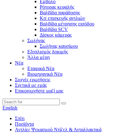
Εμβολο
Ρότορας κεφαλής
Βαλβίδα παράδοσης
Κιτ επισκευής αντλιών
Βαλβίδα μέτρησης εισόδου
Βαλβίδα SCV
Δίσκος κάμερας
Σωλήνας
Σωλήνας καυσίμου
Εξοπλισμός δοκιμής
Άλλα μέρη
Νέα
Εταιρικά Νέα
Βιομηχανικά Νέα
Συχνές ερωτήσεις
Σχετικά με εμάς
Επικοινωνήστε μαζί μας
English
Σπίτι
Προϊόντα
Αντλίες Ψεκασμού Ντίζελ & Ανταλλακτικά