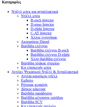
Κατηγορίες
Ντίζελ μπεκ και ανταλλακτικά
Ντίζελ μπεκ
B-osch Injector
D-enso Injector
D-elphi Injector
C-AT Injector
Άλλος εγχυτήρας
Ακροφύσιο Diesel
Βαλβίδα ελέγχου
Βαλβίδα ελέγχου B-osch
Βαλβίδα ελέγχου D-elphi
Άλλη βαλβίδα ελέγχου
Βαλβίδα πλάκας στομίου
Κιτ επισκευής μπεκ
Αντλίες Ψεκασμού Ντίζελ & Ανταλλακτικά
Αντλία καυσίμου ντίζελ
Εμβολο
Ρότορας κεφαλής
Δίσκος κάμερας
Βαλβίδα παράδοσης
Βαλβίδα μέτρησης εισόδου
Βαλβίδα SCV
Κιτ επισκευής αντλιών