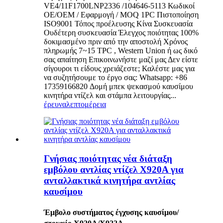
VE4/11F1700LNP2336 /104646-5113 Κωδικοί
OE/OEM / Εφαρμογή / MOQ 1PC Πιστοποίηση
ISO9001 Τόπος προέλευσης Κίνα Συσκευασία
Ουδέτερη συσκευασία Έλεγχος ποιότητας 100%
δοκιμασμένο πριν από την αποστολή Χρόνος
πληρωμής 7~15 TPC , Western Union ή ως δικό
σας απαίτηση Επικοινωνήστε μαζί μας Δεν είστε
σίγουροι τι είδους χρειάζεστε; Καλέστε μας για
να συζητήσουμε το έργο σας: Whatsapp: +86
17359166820 Δομή μπεκ ψεκασμού καυσίμου
κινητήρα ντίζελ και στάμπα λειτουργίας...
έρευνα
λεπτομέρεια
Γνήσιας ποιότητας νέα διάταξη
εμβόλου αντλίας ντίζελ X920A για
ανταλλακτικά κινητήρα αντλίας
καυσίμου
Έμβολο συστήματος έγχυσης καυσίμου/