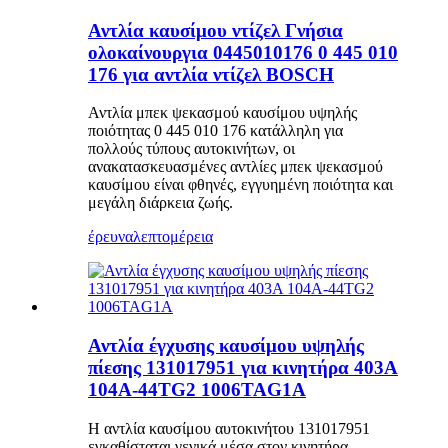
Αντλία καυσίμου ντίζελ Γνήσια
ολοκαίνουργια 0445010176 0 445 010
176 για αντλία ντίζελ BOSCH
Αντλία μπεκ ψεκασμού καυσίμου υψηλής
ποιότητας 0 445 010 176 κατάλληλη για
πολλούς τύπους αυτοκινήτων, οι
ανακατασκευασμένες αντλίες μπεκ ψεκασμού
καυσίμου είναι φθηνές, εγγυημένη ποιότητα και
μεγάλη διάρκεια ζωής.
έρευνα
λεπτομέρεια
Αντλία έγχυσης καυσίμου υψηλής
πίεσης 131017951 για κινητήρα 403A
104A-44TG2 1006TAG1A
Η αντλία καυσίμου αυτοκινήτου 131017951
εγκαθίσταται γενικά μέσα στον κινητήρα,