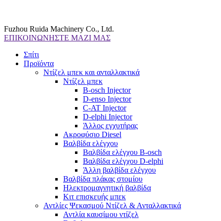
Fuzhou Ruida Machinery Co., Ltd.
ΕΠΙΚΟΙΝΩΝΗΣΤΕ ΜΑΖΙ ΜΑΣ
Σπίτι
Προϊόντα
Ντίζελ μπεκ και ανταλλακτικά
Ντίζελ μπεκ
B-osch Injector
D-enso Injector
C-AT Injector
D-elphi Injector
Άλλος εγχυτήρας
Ακροφύσιο Diesel
Βαλβίδα ελέγχου
Βαλβίδα ελέγχου B-osch
Βαλβίδα ελέγχου D-elphi
Άλλη βαλβίδα ελέγχου
Βαλβίδα πλάκας στομίου
Ηλεκτρομαγνητική βαλβίδα
Κιτ επισκευής μπεκ
Αντλίες Ψεκασμού Ντίζελ & Ανταλλακτικά
Αντλία καυσίμου ντίζελ