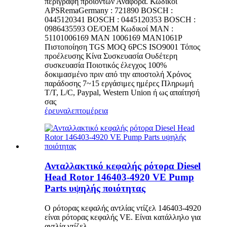
περιγραφή προϊόντων Αναφορά. Κωδικοί
APSRemaGermany : 721890 BOSCH :
0445120341 BOSCH : 0445120353 BOSCH :
0986435593 OE/OEM Κωδικοί MAN :
51101006169 MAN 1006169 MAN1061P
Πιστοποίηση TGS MOQ 6PCS ISO9001 Τόπος
προέλευσης Κίνα Συσκευασία Ουδέτερη
συσκευασία Ποιοτικός έλεγχος 100%
δοκιμασμένο πριν από την αποστολή Χρόνος
παράδοσης 7~15 εργάσιμες ημέρες Πληρωμή
T/T, L/C, Paypal, Western Union ή ως απαίτησή
σας
έρευνα
λεπτομέρεια
Ανταλλακτικό κεφαλής ρότορα Diesel
Head Rotor 146403-4920 VE Pump
Parts υψηλής ποιότητας
Ο ρότορας κεφαλής αντλίας ντίζελ 146403-4920
είναι ρότορας κεφαλής VE. Είναι κατάλληλο για
αντλία ντίζελ.